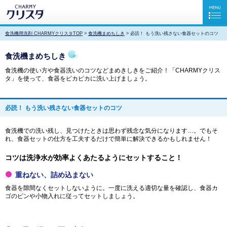
食洗機用洗剤 CHARMYクリスタTOP
>
食洗機まめちしき
> 必読！ もう洗い残さない食器セットのコツ
食洗機まめちしき
食洗機の使い方や食器洗いのコツなどまめきしきをご紹介！「CHARMYクリス
タ」を使って、食器をピカピカに洗い上げましょう。
必読！ もう洗い残さない食器セットのコツ
食洗機での洗い残し、見つけたときは思わず残念な気分になります…。でもそ
れ、食器セットの仕方を工夫するだけで簡単に解決できるかもしれません！
コツは洗浄水が効率よくあたるようにセットすること！
重ねない、詰め込まない
食器を隙間なくセットしないように。一度に洗える適切な量を確認し、食器カ
ゴのピンや小物入れに従ってセットしましょう。